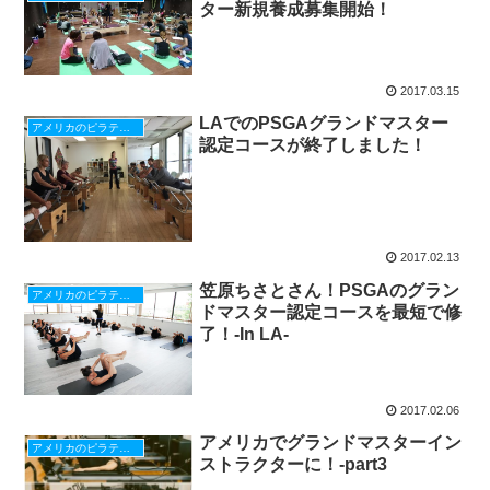
ター新規養成募集開始！
2017.03.15
LAでのPSGAグランドマスター
アメリカのピラティス
認定コースが終了しました！
2017.02.13
笠原ちさとさん！PSGAのグラン
アメリカのピラティス
ドマスター認定コースを最短で修
了！-In LA-
2017.02.06
アメリカでグランドマスターイン
アメリカのピラティス
ストラクターに！-part3