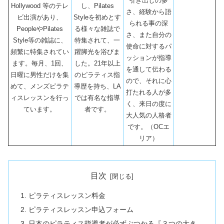
引き出しの多
Hollywood 等のテレ
し、Pilates
さ、経験から語
ビ出演があり、
Styleを初めとす
られる事の深
PeopleやPilates
る様々な雑誌で
さ、また自分の
Style等の雑誌に、
特集されて、一
使命に対するパ
頻繁に特集されてい
躍脚光を浴びま
ッションが指導
ます。毎月、1回、
した。21年以上
を通して伝わる
日曜に男性だけを集
のピラティス指
ので、それに心
めて、メンズピラテ
導歴を持ち、LA
打たれる人が多
ィスレッスンを行っ
では有名な指導
く、来日の度に
ています。
者です。
大人気の人格者
です。（OCエ
リア）
目次
ピラティスレッスン料金
ピラティスレッスン申込フォーム
日本のピラティス指導者が必ずぶつかる『３つの大き