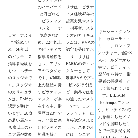
のハーバード
リサは、ピラテ
と呼ばれる
ィス経験43年の
「ピラティス
超実力派マスタ
センター」で
ー指導者。スタ
キャシー・グラン
ロマーナより
認定された
ジオのカリキュ
ト、カローラ・ト
直接認定さ
後、22年以上
ラムは、PMAの
リエ―、ロン・フ
れ、26年以上
のピラティス
認定を受けてお
レッチャー、合計3
のピラティス
指導者経験を
り、リサは
人のエルダーから
指導者経験を
もつ、アリシ
PMGAのディレ
学び、ピラティス
もつ、ヘザー
アのスタジオ
クターとして、
歴38年を持つ「指
のスタジオで
です。40年以
毎年PMAでプレ
導者の指導者」と
す。スタジオ
上の経歴を持
ゼンを行うほ
して知られていま
のカリキュラ
つピラティス
ど、業界では名
す。B.E.A.M.
ムは、PMAの
マスターが存
の通ったマスタ
Technique™とい
認定を受けて
在する中、指
ーです。ロン・
う、ピラティス6原
います。20歳
導歴は23年で
フレッチャーに
則を基にしたメソ
の若い層から
も、非常に深
直接認定されま
ッドを提唱したこ
70歳以上のシ
いピラティス
した。スタジオ
とで一躍脚光を浴
ニア層が数多
知識を持ち、
には、シニア、
びました。これ