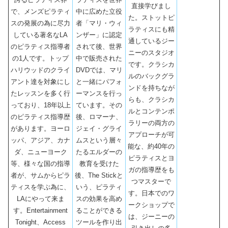
直接学びまし
で、メンズピラティ
中に広めた立役
た。ストットピ
スの発展の為に尽力
者「マリ・ウィ
ラティスにも精
している著名なLA
ンザー」に認定
通しているジー
のピラティス指導者
されて後、世界
ニーのスタジオ
の1人です。トップ
中で販売された
です。クラシカ
ハリウッドのクライ
DVDでは、マリ
ルのバックグラ
アント達を対象にし
と一緒にパフォ
ンドを持ちなが
たレッスンを多く行
ーマンスを行っ
らも、クラシカ
っており、18年以上
ています。その
ルとコンテンポ
のピラティス指導歴
後、ロマーナ、
ラリーの両方の
があります。ヨーロ
ジェイ・グライ
アプローチが可
ッパ、アジア、カナ
ムスという層々
能な、約40年の
ダ、ニューヨーク
たるエルダーの
ピラティスとヨ
等、様々な国の指導
教育を受けた
ガの指導歴をも
者が、サムからピラ
後、The Stickと
つマスターで
ティスを学ぶ為に、
いう、ピラティ
す。日本でのワ
LAにやって来ま
スの効果を高め
ークショップで
す。Entertainment
ることができる
は、ジーニーの
Tonight、Access
ツールを作り出