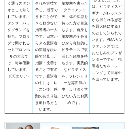
く通うスタジ
それを実技で
脳梗塞を患った
は、ピラティスビ
オとして知ら
示し、指導で
クライアント
ギナーがレッスン
れています。
きることがで
等、体の疾患を
から得られる恩恵
ダンサーバッ
きる数少ない
持った方が目立
を最大限にするも
クグランドを
指導者の一人
ちます。自身も
のとして知られて
持ち、フロリ
です。日本か
脳梗塞の全身ま
います。PMAカン
ダで開かれる
ら来る受講者
ひから奇跡的に
ファレンスでは、
セミプロレベ
の問題を鋭い
ピラティスで復
おなじみのプレゼ
ルの大会で
眼で発見し、
活した経験を持
ンターですが、指
は、毎年優勝
指摘・改善す
ちます。実践的
導者たちをトレー
しています。
ることで有名
なピラティス
ニングして世界中
（OCエリア）
です。受講者
を、フレンドリ
を回っています。
の中には、レ
ーな雰囲気の
ッスン後、感
中、より深く学
動のあまり泣
びたい方にお薦
き崩れる方も
めです。
います。