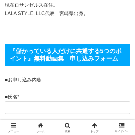
現在ロサンゼルス在住。
LALA STYLE, LLC代表 宮崎県出身。
『儲かっている人だけに共通する5つのポ
イント』無料動画集 申し込みフォーム
■お申し込み内容
■氏名
*
■E-mail
*
メニュー
ホーム
検索
トップ
サイドバー