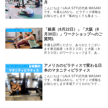
月
こんにちは！LALA STYLE代表 MASAKI
です。今週もLAから、ピラティス情報を
お知らせします『集めなくても集まって
くれる仕組み』の作り方、LINEで配信
中！期間限定！最新【Zoom使い方28の動
画マニュアル】贈呈⇩⇩ 登録後、ズー...
「銀座（8月22日）」「大阪（8
ワークショップの告知、感想
月30日）」ワークショップへのご
質問1
今週も訪問くださり、ありがとうござい
ます東京銀座（８月２２日）と大阪（８
月３０日）のワークショップまで、あと
１か月半となりましたどちらも、多数の
お申し込みを頂いていますので、ご興味
のある方は、お早目にご連絡下さいね
アメリカのピラティスで変わる日
マタニティピラティス
=============...
本のマタニティピラティス
こんにちは！LALA STYLE代表 MASAKI
です。今週もLAから、ピラティス情報を
お知らせします本場アメリカのピラティ
ス情報をLINEで配信中！『腰痛と脊柱疾
患の為のワークショップ』動画プレゼン
ト！期間限定☆ 今すぐ登録して 動
画 と...