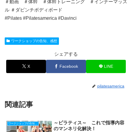
＃‎動画‬ ‪＃‎体幹‬ ‪＃体幹トレーニング ＃‎インナーマッス
ル‬ ＃ダビンチボディボード
#Pilates #Pilatesamerica #Davinci
ワークショップの告知、感想
シェアする
X
Facebook
LINE
pilatesamerica
関連記事
～ピラティス～ これで指導内容
ワークショップの告知、感想
のマンネリ化解決！