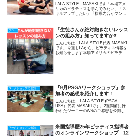
LALA STYLE MASAKIです「本場アメ
リカのピラティスを学んでみたい」「ス
キルアップしたい」「指導内容がマンネ
リ化している」こんな悩みはありません
か？LALA STYLEでは、本場アメリカの
ピラティスマスターを呼び、日本でワー
「生徒さんが絶対飽きないレッス
フロー
クシ...
ンの組み方」知ってますか❓
こんにちは！LALA STYLE代表 MASAKI
です。今週もLAから、ピラティス情報を
お知らせします本場アメリカのピラティ
ス情報をLINEで配信中！『腰痛と脊柱疾
患の為のワークショップ』動画プレゼン
ト！期間限定☆ 今すぐ登録して 動
画 と...
『9月PSGAワークショップ』参
ワークショップの告知、感想
加者の感想を紹介します！
こんにちは、 LALA STYLE (PSGA
USA）代表 MASAKIです。2週間前に行
われたジーニーのWSのご感想を公開しま
したここで、少しだけお知らせします
2017年9月9日（土） 痛みにサヨナラす
る簡単ピラティスエクササイズジーニ...
米国指導歴25年ピラティス指導者
ワークショップの告知、感想
のオンラインワークショップ 12