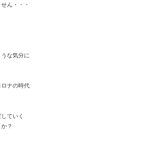
ません・・・
ような気分に
。
コロナの時代
ばしていく
うか？