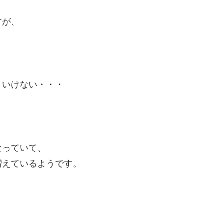
すが、
といけない・・・
なっていて、
増えているようです。
、