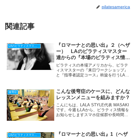
pilatesamerica
関連記事
『ロマーナとの思い出』２（ヘザ
LAのピラティスマスターから貴方へ
ー） LAのピラティスマスター
達からの『本場のピラティス情
報』♪
ピラティスの本場アメリカから、ピラテ
ィスマスターの『来日ワークショップ』
と『指導者認定コース』斡旋を行うLALA
STYLEですLAで3本の指に入るピラティ
スマスター達が毎週交互に、お届けして
いる『本場のピラティス情報』今回は、
こんな後弯症のケースに、どんな
後弯症
ロマーナスタ...
レッスンメニューを組みますか？
こんにちは、LALA STYLE代表 MASAKI
です。今週もLAから、ピラティス情報を
お知らせしますスマホ症候群や長時間の
デスクワークにより、少しづつ悪化する
後弯症４０代、５０代過ぎになると、今
度は加齢の影響も出てきてしまいます。
『ロマーナとの思い出』1（ヘザ
長い生活...
LAのピラティスマスターから貴方へ