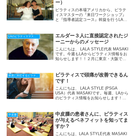
ー）
ピラティスの本場アメリカから、ピラテ
ィスマスターの『来日ワークショップ』
と『指導者認定コース』斡旋を行うLALA
STYLEです今週から、LAで3本の指に入
るピラティスマスター達が毎週交互に、
『本場のピラティス情報』をお届けしま
エルダー３人に直接認定されたジ
LAのピラティスマスターから貴方へ
す♪日本でワ...
ーニーからのメッセージ
こんにちは、 LALA STYLE代表 MASAKI
です。今週もLAからピラティス情報をお
知らせします！！２月に東京・大阪でワ
ークショップを開催予定のJeannie
Mccormack ジニー・マコーマック彼女
は、ロマーナ ロン・フレッチャ...
ピラティスで頭痛が改善できるん
疾患に対応するピラティス
です！
こんにちは、 LALA STYLE (PSGA
USA）代表 MASAKIです。毎週、LAから
のピラティス情報をお知らせします！
2016年はたくさんのお客様が我々のワー
クショップにご参加して下さり、たくさ
んの方に支えられました。大変お世話
中皮腫の患者さんに、ピラティス
中皮腫
に...
が与えるベネフィットを知ってま
すか？
こんにちは、LALA STYLE代表 MASAKI