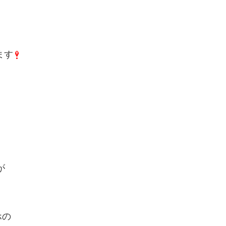
ます
が
ホの