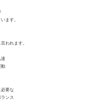
が
ています。
と
も言われます。
私達
運動
に必要な
バランス