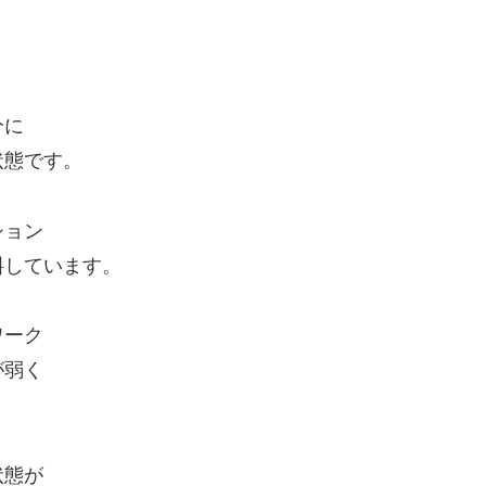
分に
状態です。
ション
斜しています。
ワーク
が弱く
状態が