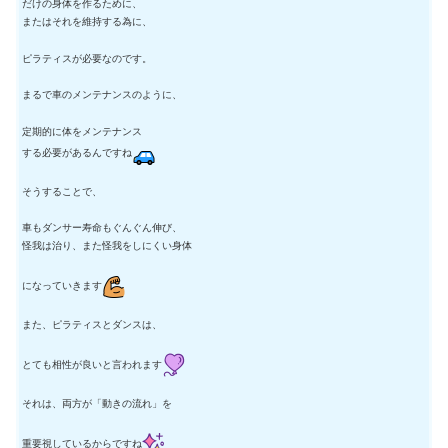
だけの身体を作るために、
またはそれを維持する為に、
ピラティスが必要なのです。
まるで車のメンテナンスのように、
定期的に体をメンテナンス
する必要があるんですね
そうすることで、
車もダンサー寿命もぐんぐん伸び、
怪我は治り、また怪我をしにくい身体
になっていきます
また、ピラティスとダンスは、
とても相性が良いと言われます
それは、両方が「動きの流れ」を
重要視しているからですね