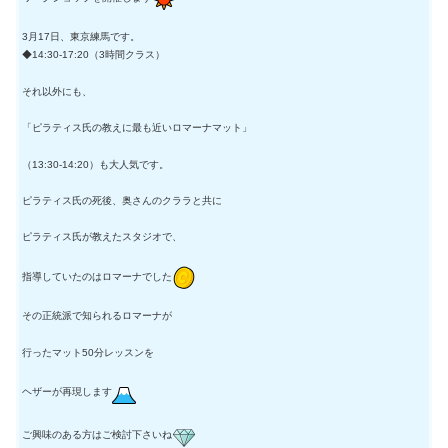
3月17日、東京練馬です。
◆14:30-17:20（3時間クラス）
それ以外にも、
「ピラティス氏の教えに最も近いロマーナマット」
（13:30-14:20）も大人気です。
ピラティス氏の死後、奥さんのクララと共に
ピラティス氏が教えたスタジオで、
指導していたのはロマーナでした
その正統派で知られるロマーナが
行ったマット50分レッスンを
ヘザーが再現します
ご興味のある方はご検討下さいね