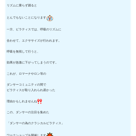
リズムに乗らず踊ると
とんでもないことになります
一方、ピラティスでは、呼吸のリズムに
合わせて、エクササイズが行われます。
呼吸を無視して行うと、
効果が急激に下がってしまうのです。
これが、ロマーナやロン等の
ダンサーコミュニティの間で
ピラティスが取り入れられ易かった
理由かもしれませんね
この、ダンサーの注目を集めた
「ダンサーの為のクラシカルピラティス」
ワークショップを開催します