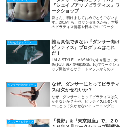
シェイプアップピラティス
『シェイプアップピラティス』ワ
ークショップ
皆さん、明けましておめでとうございま
す。2016年も、ロサンゼルスから、本場
のピラティス情報や日本での『ワークシ
ョップや指導者認定コース』情報をお届
けしていきます。2016年も、LALA
STYLEを、どうぞ宜しくお願いしますさ
誰も真似できない『ダンサー向け
LAのピラティスマスターから貴方へ
て、『長野』...
ピラティス』プログラムはこれ
だ！
LALA STYLE MASAKIです今週は、大
阪(10/8, 9)と愛知(10/15, 16)でワークショ
ップ開催するサラ・トマソンからのメッ
セージをお送りしますダンスの大学教育
とダンス専攻ピラティス認定、そして、
プロダンサーの経験！一貫...
なぜ、ダンサーにとってピラティ
ダンサーの為のピラティス
スは欠かせないか？
なぜ、ダンサーにとってピラティスは欠
かせないか？今や、ピラティスはダンサ
ーにとって欠かせないトレーニングにな
っています。そもそも、ダンサーとピラ
ティスには深い歴史があります。ピラテ
ィスの考案者、ジョセフ・ピラティス氏
『長野』&『東京銀座』で、２０
アスリートピラティス
は1926年に、ニューヨ...
１６年３月ワークショップ開催決