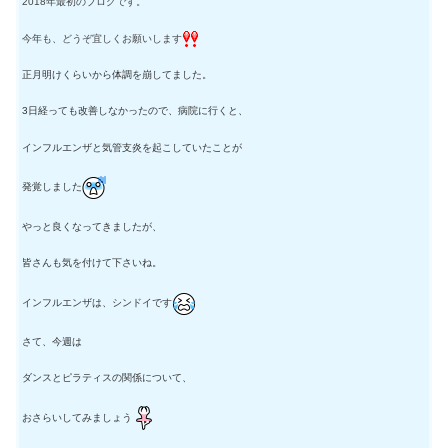
2018年最初のブログです。
今年も、どうぞ宜しくお願いします
正月明けくらいから体調を崩してました。
3日経っても改善しなかったので、病院に行くと、
インフルエンザと気管支炎を起こしていたことが
発覚しました
やっと良くなってきましたが、
皆さんも気を付けて下さいね。
インフルエンザは、シンドイです
さて、今週は
ダンスとピラティスの関係について、
おさらいしてみましょう