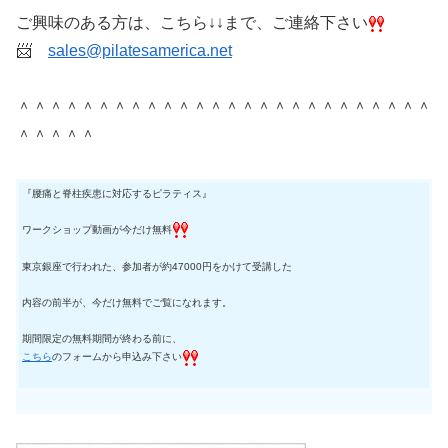
ご興味のある方は、こちら↓↓まで、ご連絡下さい
📨
sales@pilatesamerica.net
＾＾＾＾＾＾＾＾＾＾＾＾＾＾＾＾＾＾＾＾＾＾＾＾＾＾
＾＾＾＾＾
『腰痛と脊柱疾患に対応するピラティス』
ワークショップ動画が今だけ無料
東京銀座で行われた、参加者が約47000円をかけて受講した
内容の前半が、今だけ無料でご覧になれます。
期間限定の無料期間が終わる前に、
こちら
のフォームから申込み下
さい