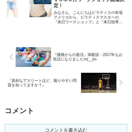
定！
みなさん、こんにちはピラティスの本場
アメリカから、ピラティスマスターの
『来日ワークショップ』と『来日指導者
認定コース』を行うLALA STYLEです
『長野』と『東京銀座』で、２０１６年
３月のワークショップ開催が決定しまし
た長野 3月19日、...
『腰痛からの復活』体験談・2017年もお
世話になりましたm(__)m
『真剣なアスリートほど、陥りやすい問
題を知ってますか？』
コメント
コメントを書き込む