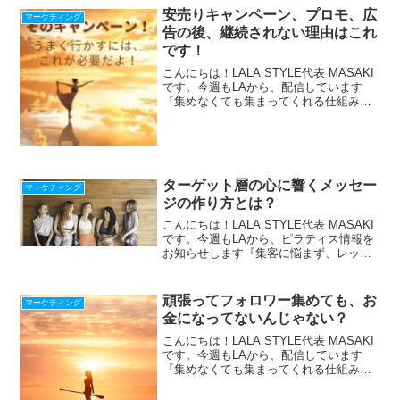
安売りキャンペーン、プロモ、広
マーケティング
告の後、継続されない理由はこれ
です！
こんにちは！LALA STYLE代表 MASAKI
です。今週もLAから、配信しています
『集めなくても集まってくれる仕組み』
の作り方をLINE配信中！『収入を上げた
い人が落ちる４つの落とし穴』冊子プレ
ゼント中！ ＾＾＾＾＾＾＾＾＾＾＾
＾＾＾...
ターゲット層の心に響くメッセー
マーケティング
ジの作り方とは？
こんにちは！LALA STYLE代表 MASAKI
です。今週もLAから、ピラティス情報を
お知らせします『集客に悩まず、レッス
ンに集中できる仕組み』の作り方、LINE
で配信中！期間限定！最新【Zoom使い
方・始め方22の動画マニュアル】プレ
頑張ってフォロワー集めても、お
マーケティング
ゼ...
金になってないんじゃない？
こんにちは！LALA STYLE代表 MASAKI
です。今週もLAから、配信しています
『集めなくても集まってくれる仕組み』
の作り方をLINE配信中！『収入を上げた
い人が落ちる４つの落とし穴』冊子プレ