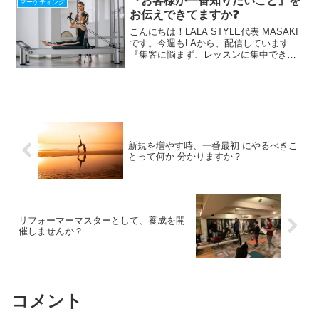
『お客様が一番知りたいこと』を
マーケティング
お伝えできてますか❓
こんにちは！LALA STYLE代表 MASAKI
です。今週もLAから、配信しています
『集客に悩まず、レッスンに集中できる
仕組み』の作り方、LINEで配信中！期間
限定！最新【Zoom使い方29の動画マニュ
アル】贈呈⇩⇩ ピラティス・ヨガ指...
新規を増やす時、一番最初 にやるべきこ
とって何か 分かりますか？
リフォーマーマスターとして、養成を開
催しませんか？
コメント