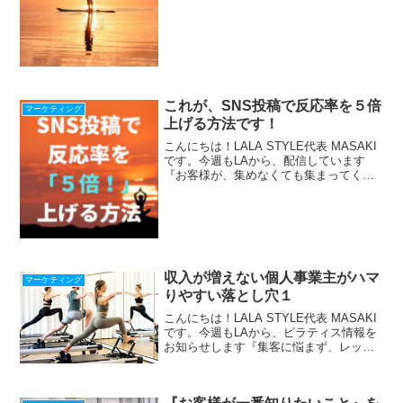
ゼント中！ ＾＾＾＾＾＾＾＾＾＾＾
＾＾＾...
これが、SNS投稿で反応率を５倍
マーケティング
上げる方法です！
こんにちは！LALA STYLE代表 MASAKI
です。今週もLAから、配信しています
『お客様が、集めなくても集まってくれ
る仕組み』の作り方をLINEで配信中！
『収入を上げたい人が落ちる４つの落と
し穴』冊子プレゼント中！ ＾＾＾＾
＾＾＾＾...
収入が増えない個人事業主がハマ
マーケティング
りやすい落とし穴１
こんにちは！LALA STYLE代表 MASAKI
です。今週もLAから、ピラティス情報を
お知らせします『集客に悩まず、レッス
ンに集中できる仕組み』の作り方、LINE
で配信中！期間限定！最新【Zoom使い方
28の動画マニュアル】贈呈⇩⇩ ピ...