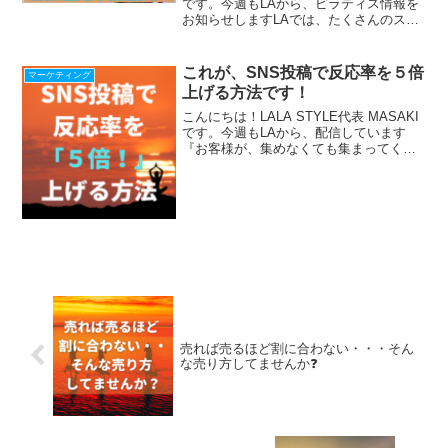
です。今週もLAから、ピラティス情報を
お知らせしますLAでは、たくさんのスタ
ジオの売上アップに貢献している「方
法」なんだけど、日本の個人スタジオで
はまだまだ活用されてない方法です！フ
これが、SNS投稿で反応率を５倍
マーケティング
ィットネ...
上げる方法です！
こんにちは！LALA STYLE代表 MASAKI
です。今週もLAから、配信しています
『お客様が、集めなくても集まってくれ
る仕組み』の作り方をLINEで配信中！
『収入を上げたい人が落ちる４つの落と
し穴』冊子プレゼント中！ ＾＾＾＾
＾＾＾＾...
売れば売るほど割に合わない・・・そん
な売り方してませんか❓