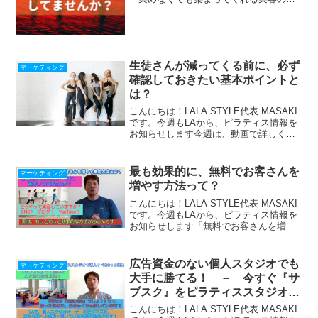
れ」の作り方をLINEで配信中！『収入を
上げたい人が落ちる４つの落とし穴』冊
子プレゼント中！ ＾＾＾＾＾＾＾＾
＾＾＾...
生徒さんが減ってくる前に、必ず
マーケティング
確認しておきたい基本ポイントと
は？
こんにちは！LALA STYLE代表 MASAKI
です。今週もLAから、ピラティス情報を
お知らせします今週は、動画で詳しくお
話していますので深く理解したい方は、
こちら↓↓を見てみて下さいね！私の知り
合いのピラティス指導者で、お１人でス
最も効果的に、無料でお客さんを
マーケティング
タジオ...
増やす方法って？
こんにちは！LALA STYLE代表 MASAKI
です。今週もLAから、ピラティス情報を
お知らせします「無料でお客さんを増や
す方法」を挙げてみて下さい！フェイス
ブック？ ブログ？ インスタ？色々出
てきますよね！でもね、これらよりも、
広告資金のない個人スタジオでも
マーケティング
更に効果...
大手に勝てる！ － 今すぐ『サ
ブスク』をピラティススタジオが
導入すべき3つの理由
こんにちは！LALA STYLE代表 MASAKI