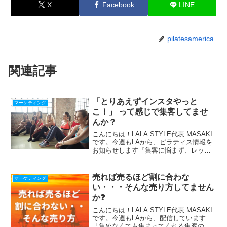
X
Facebook
LINE
pilatesamerica
関連記事
「とりあえずインスタやっと
マーケティング
こ！」 って感じで集客してませ
んか？
こんにちは！LALA STYLE代表 MASAKI
です。今週もLAから、ピラティス情報を
お知らせします『集客に悩まず、レッス
ンに集中できる仕組み』の作り方、LINE
で配信中！期間限定！最新【Zoom使い
方・始め方22の動画マニュアル】プレ
売れば売るほど割に合わな
マーケティング
ゼ...
い・・・そんな売り方してません
か❓
こんにちは！LALA STYLE代表 MASAKI
です。今週もLAから、配信しています
「集めなくても集まってくれる集客の流