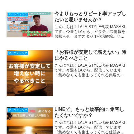
ンに集中できる仕組み』の作り方、LINE
で配信中！期間限定！最新【Zoom使い
方・始め方22の動画マニュアル】プレ
今よりもっとリピート率アップし
マーケティング
ゼ...
たいと思いませんか？
こんにちは！LALA STYLE代表 MASAKI
です。今週もLAから、ピラティス情報を
お知らせしますスタジオや治療院、サロ
ンに来て下さる初回お試しさん。また、
フリーのイントラさんでも、レッスンに
お試しで入って来てくれた方に戻ってき
「お客様が安定して増えない」時
マーケティング
て欲しい...
にやるべきこと
こんにちは！LALA STYLE代表 MASAKI
です。今週もLAから、配信しています
「集めなくても集まってくれる集客の流
れ」の作り方をLINEで配信中！『収入を
上げたい人が落ちる４つの落とし穴』冊
子プレゼント中！ ＾＾＾＾＾＾＾＾
＾＾＾...
LINEで、もっと効率的に 集客し
マーケティング
たくないですか？
こんにちは！LALA STYLE代表 MASAKI
です。今週もLAから、配信しています
『集めなくても集まってくれる仕組み』