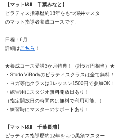
【マットI&II 千葉みなと】
ピラティス指導歴約13年をもつ深井マスター
のマット指導者養成コースです。
日程：6月
詳細は
こちら
！
★養成コース受講3か月特典！（計5万円相当）★
・Studo ViBodyのピラティスクラスは全て無料！
・ヨガ等他クラスは1レッスン1500円で参加OK！
・練習用にスタジオ無料開放日あり！
（指定開放日の時間内は無料で利用可能。）
・練習時にマスターのサポートあり！
【マットI&II 千葉長浦】
ピラティス指導歴約12年をもつ黒須マスター