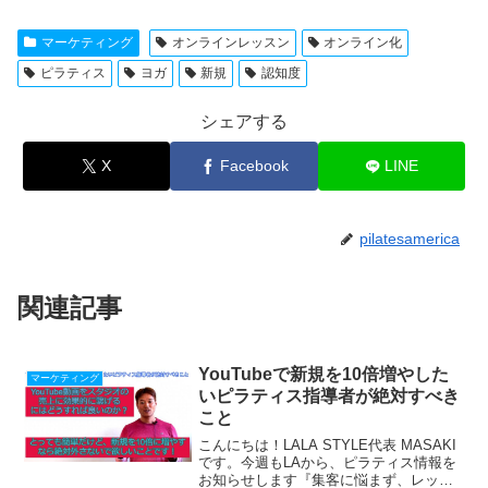
マーケティング
オンラインレッスン
オンライン化
ピラティス
ヨガ
新規
認知度
シェアする
X
Facebook
LINE
pilatesamerica
関連記事
YouTubeで新規を10倍増やした
マーケティング
いピラティス指導者が絶対すべき
こと
こんにちは！LALA STYLE代表 MASAKI
です。今週もLAから、ピラティス情報を
お知らせします『集客に悩まず、レッス