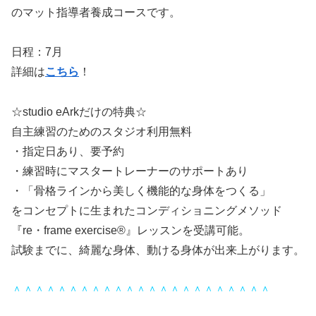
のマット指導者養成コースです。
日程：7月
詳細は
こちら
！
☆studio eArkだけの特典☆
自主練習のためのスタジオ利用無料
・指定日あり、要予約
・練習時にマスタートレーナーのサポートあり
・「骨格ラインから美しく機能的な身体をつくる」
をコンセプトに生まれたコンディショニングメソッド
『re・frame exercise®』レッスンを受講可能。
試験までに、綺麗な身体、動ける身体が出来上がります。
＾＾＾＾＾＾＾＾＾＾＾＾＾＾＾＾＾＾＾＾＾＾＾