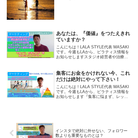
の作り方をLINE配信中！『収入を上げた
い人が落ちる４つの落とし穴』冊子プレ
ゼント中！ ＾＾＾＾＾＾＾＾＾＾＾
＾＾＾...
あなたは、『価値』をつたえきれ
マーケティング
ていますか？
こんにちは！LALA STYLE代表 MASAKI
です。今週もLAから、ピラティス情報を
お知らせしますスタジオ経営者や治療院
で先生をされている皆さん、「お客さん
が一番知りたいこと」って何でしょう
か？貴方のところに、ついつい来たくな
集客にお金をかけれない今、これ
マーケティング
るようなき...
だけは絶対にやって下さい！
こんにちは！LALA STYLE代表 MASAKI
です。今週もLAから、ピラティス情報を
お知らせします『集客に悩まず、レッス
ンに集中できる仕組み』の作り方、LINE
で配信中！期間限定！最新【Zoom使い
方・始め方22の動画マニュアル】プレ
ゼ...
インスタで絶対に外せない、フォロワー
数よりも重要なものとは？