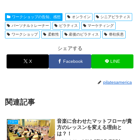
ワークショップの告知、感想
オンライン
シニアピラティス
パーソナルトレーナー
ピラティス
マーケティング
ワークショップ
柔軟性
産後のピラティス
脊柱疾患
シェアする
X
Facebook
LINE
pilatesamerica
関連記事
音楽に合わせたマットフローが貴
フロー
方のレッスンを変える理由と
は？！