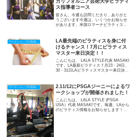
カリフォルニア芸術大学ピラティ
ス指導者コース
皆さん、今週も訪問くださり、ありがと
うございます今週は、いくつかお知らせ
があります。米国ロマーナピラティスと
パワーピラティスのマスタートレーナ
ー シーナによる、マタニティピラティ
スを含むワークショップ(銀座、5/5, 5/6開
LA最先端のピラティスを身に付
ワークショップの告知、感想
催)、お蔭様で...
けるチャンス！7月にピラティス
マスター来日決定！！
こんにちは、 LALA STYLE代表 MASAKI
です。LA最新ピラティス７月23・24日、
30・31日LAピラティスマスター来日決定
ピラティススポーツセンターという、LA
では有名なコンテンポラリースタイルで
認定されたサラ・スケアー（字幕...
2.11/12にPSGAジーニーによるワ
ワークショップの告知、感想
ークショップが開催されました！
こんにちは、 LALA STYLE (PSGA
USA）代表 MASAKIです。毎週、LAから
のピラティス情報をお知らせします！
2.11/12にPSGAジーニーによるワークシ
ョップが開催されました！2月のワークシ
ョップが、東京練馬スタジオピ...