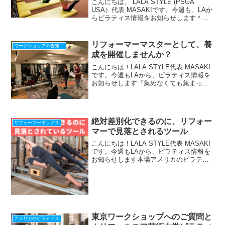
こんにちは、 LALA STYLE (PSGA
USA）代表 MASAKIです。今週も、LAか
らピラティス情報をお知らせします＾＾
＾＾＾＾＾＾＾＾＾＾＾＾＾＾＾＾＾＾
＾＾大阪(6/16-17)、福岡(6/23-24) ワー
クショップのお申し...
リフォーマーマスターとして、養
ワークショップの告知、感想
成を開催しませんか？
こんにちは！LALA STYLE代表 MASAKI
です。今週もLAから、ピラティス情報を
お知らせします『集めなくても集まって
くれる仕組み』の作り方、LINEで配信
中！期間限定！最新【Zoom使い方28の動
画マニュアル】贈呈⇩⇩ 登録後、ズー...
絶対差別化できるのに、リフォー
リフォーマーボックス
マーで見落とされるツール
こんにちは！LALA STYLE代表 MASAKI
です。今週もLAから、ピラティス情報を
お知らせします本場アメリカのピラティ
ス情報をLINEで配信中！『腰痛と脊柱疾
患の為のワークショップ』動画プレゼン
ト！期間限定☆ 今すぐ登録して 動
画 と...
東京ワークショップへのご質問と
アメリカのピラティス