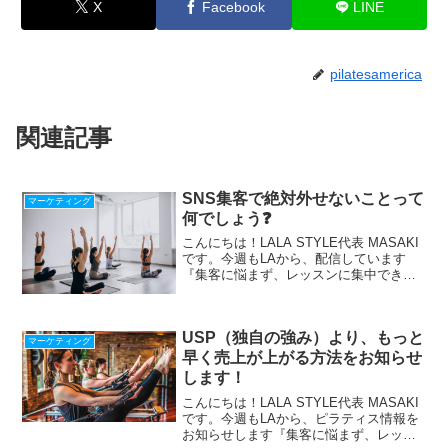
X
Facebook
LINE
pilatesamerica
関連記事
SNS集客で絶対外せないことって
マーケティング
何でしょう❓
こんにちは！LALA STYLE代表 MASAKI
です。今週もLAから、配信しています
『集客に悩まず、レッスンに集中できる
仕組み』の作り方、LINEで配信中！期間
限定！最新【Zoom使い方29の動画マニュ
アル】贈呈⇩⇩ ピラティス・ヨガ指...
USP（独自の強み）より、もっと
マーケティング
早く売上が上がる方法をお知らせ
します！
こんにちは！LALA STYLE代表 MASAKI
です。今週もLAから、ピラティス情報を
お知らせします『集客に悩まず、レッス