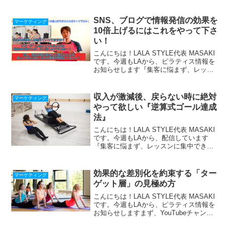
ンに集中できる仕組み』の作り方、LINE
で配信中！期間限定！最新【Zoom使い
方・始め方22の動画マニュアル】プレ
SNS、ブログで情報発信の効果を
マーケティング
ゼ...
10倍上げるにはこれをやって下さ
い！
こんにちは！LALA STYLE代表 MASAKI
です。今週もLAから、ピラティス情報を
お知らせします『集客に悩まず、レッス
ンに集中できる仕組み』の作り方、LINE
で配信中！期間限定！最新【Zoom使い
方・始め方22の動画マニュアル】プレ
収入が激減後、戻らない時に絶対
マーケティング
ゼ...
やって欲しい『逆算式ゴール達成
法』
こんにちは！LALA STYLE代表 MASAKI
です。今週もLAから、配信しています
『集客に悩まず、レッスンに集中できる
仕組み』の作り方、LINEで配信中！期間
限定！最新【Zoom使い方29の動画マニュ
アル】贈呈⇩⇩ ピラティス・ヨガ指...
効果的な差別化を約束する「ター
マーケティング
ゲット層」の見極め方
こんにちは！LALA STYLE代表 MASAKI
です。今週もLAから、ピラティス情報を
お知らせしますまず、YouTubeチャンネ
ルのお知らせです。ブログで書いていな
い話も、どんどんしていきます。良かっ