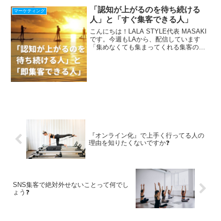
たら、チャンネル登録お願いします！ネ
「認知が上がるのを待ち続ける
マーケティング
ッ...
人」と「すぐ集客できる人」
こんにちは！LALA STYLE代表 MASAKI
です。今週もLAから、配信しています
「集めなくても集まってくれる集客の流
れ」の作り方をLINEで配信中！『収入を
上げたい人が落ちる４つの落とし穴』冊
子プレゼント中！ ＾＾＾＾＾＾＾＾
＾＾＾...
『オンライン化』で上手く行ってる人の
理由を知りたくないですか❓
SNS集客で絶対外せないことって何でし
ょう❓