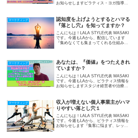
お知らせしますピラティス・ヨガ指導者
の皆さんとても勉強熱心で、学び続けて
いる方がたくさんいらっしゃいます(^^♪
でも、資格貧乏という言葉も、一方で聞
認知度を上げようとするとハマる
マーケティング
いた...
『落とし穴』を知ってますか？
こんにちは！LALA STYLE代表 MASAKI
です。今週もLAから、配信しています
『集めなくても集まってくれる仕組み』
の作り方をLINE配信中！『収入を上げた
い人が落ちる４つの落とし穴』冊子プレ
ゼント中！ ＾＾＾＾＾＾＾＾＾＾＾
あなたは、『価値』をつたえきれ
＾＾＾...
マーケティング
ていますか？
こんにちは！LALA STYLE代表 MASAKI
です。今週もLAから、ピラティス情報を
お知らせしますスタジオ経営者や治療院
で先生をされている皆さん、「お客さん
が一番知りたいこと」って何でしょう
か？貴方のところに、ついつい来たくな
収入が増えない個人事業主がハマ
マーケティング
るようなき...
りやすい落とし穴１
こんにちは！LALA STYLE代表 MASAKI
です。今週もLAから、ピラティス情報を
お知らせします『集客に悩まず、レッス
ンに集中できる仕組み』の作り方、LINE
で配信中！期間限定！最新【Zoom使い方