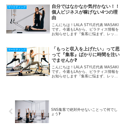
28の動画マニュアル】贈呈⇩⇩ ピ...
自分ではなかなか気付かない！！
マーケティング
個人ビジネスが稼げない4つの理
由
こんにちは！LALA STYLE代表 MASAKI
です。今週もLAから、ピラティス情報を
お知らせします『集客に悩まず、レッス
ンに集中できる仕組み』の作り方、LINE
で配信中！期間限定！最新【Zoom使い方
28の動画マニュアル】贈呈⇩⇩ ピ...
「もっと収入を上げたい」って思
マーケティング
って『集客』ばかりに時間を注い
でませんか❓
こんにちは！LALA STYLE代表 MASAKI
です。今週もLAから、ピラティス情報を
お知らせします『集客に悩まず、レッス
ンに集中できる仕組み』の作り方、LINE
で配信中！期間限定！最新【Zoom使い方
28の動画マニュアル】贈呈⇩⇩ ピ...
SNS集客で絶対外せないことって何でし
ょう❓