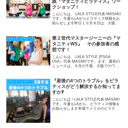
践『マタニティピラティス』ワー
クショップ！
こんにちは、 LALA STYLE代表 MASAKI
です。今週もLAからピラティス情報をお
知らせします昨日１０月８日は、大阪堺
市「TRUE Entertainment Studio」で、マ
タニティピラティス ワークショップを
開催しました。妊...
第２世代マスタージーニーの『マ
マタニティピラティス
タニティWS』 その参加者の感
想です！
こんにちは、 LALA STYLE (PSGA
USA）代表 MASAKIです。まず、最初の
ニュースは、９月の千葉、大阪でのワー
クショップ１５％OFFになるのは、８月
４日までピラティス40年の指導歴 第２
世代マスターから直接、本場のピラテ
『産後の4つのトラブル』をピラ
マタニティピラティス
ィ...
ティスがどう解決するか知ってま
すか❓
こんにちは！LALA STYLE代表 MASAKI
です。今週もLAから、ピラティス情報を
お知らせします本場アメリカのピラティ
ス情報をLINEで配信中！『腰痛と脊柱疾
患の為のワークショップ』動画プレゼン
ト！期間限定☆ 今すぐ登録して 動
画 と...