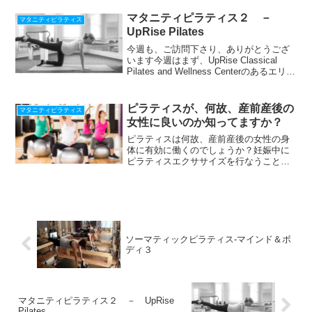
マタニティピラティス２ －
マタニティピラティス
UpRise Pilates
今週も、ご訪問下さり、ありがとうござ
います今週はまず、UpRise Classical
Pilates and Wellness Centerのあるエリア
等について、紹介しますこの辺は、サン
タモニカのビーチまで車で５分とかから
ないエリアです...
ピラティスが、何故、産前産後の
マタニティピラティス
女性に良いのか知ってますか？
ピラティスは何故、産前産後の女性の身
体に有効に働くのでしょうか？妊娠中に
ピラティスエクササイズを行なうことが
良い理由突き出るおなか、薄くなる腹筋
に対して、正しい姿勢筋バランスの保持
に有効です。ピラティスの呼吸を促すこ
とで、肋骨間の痛みを和ら...
ソーマティックピラティス-マインド＆ボ
ディ３
マタニティピラティス２ － UpRise
Pilates