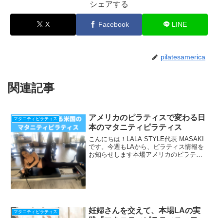
シェアする
X
Facebook
LINE
pilatesamerica
関連記事
アメリカのピラティスで変わる日
マタニティピラティス
本のマタニティピラティス
こんにちは！LALA STYLE代表 MASAKI
です。今週もLAから、ピラティス情報を
お知らせします本場アメリカのピラティ
ス情報をLINEで配信中！『腰痛と脊柱疾
患の為のワークショップ』動画プレゼン
ト！期間限定☆ 今すぐ登録して 動
画 と...
妊婦さんを交えて、本場LAの実
マタニティピラティス