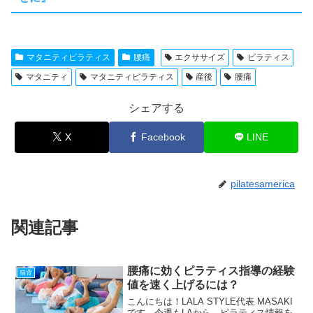
マタニティピラティス
腰痛
エクササイズ
ピラティス
マタニティ
マタニティピラティス
産後
腰痛
シェアする
X
Facebook
LINE
pilatesamerica
関連記事
腰痛に効くピラティス指導の経験
猫背
値を速く上げるには？
こんにちは！LALA STYLE代表 MASAKI
です。今週もLAから、ピラティス情報を