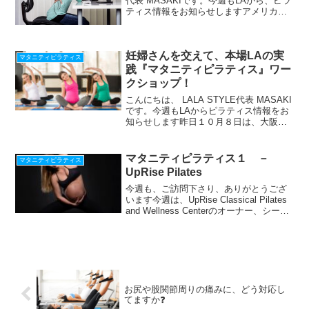
代表 MASAKIです。今週もLAから、ピラ
ティス情報をお知らせしますアメリカで
は、風邪症状の咳や呼吸器系の感染症を
除くと、最も多い通院の理由は腰痛だそ
うです85％以上のアメリカ人が、人生...
妊婦さんを交えて、本場LAの実
マタニティピラティス
践『マタニティピラティス』ワー
クショップ！
こんにちは、 LALA STYLE代表 MASAKI
です。今週もLAからピラティス情報をお
知らせします昨日１０月８日は、大阪堺
市「TRUE Entertainment Studio」で、マ
タニティピラティス ワークショップを
開催しました。妊...
マタニティピラティス１ －
マタニティピラティス
UpRise Pilates
今週も、ご訪問下さり、ありがとうござ
います今週は、UpRise Classical Pilates
and Wellness Centerのオーナー、シーナ
を例に、マタニティピラティスのお話で
す。オーナーのシーナが、今年２月頃、
お子さんを出...
お尻や股関節周りの痛みに、どう対応し
てますか❓