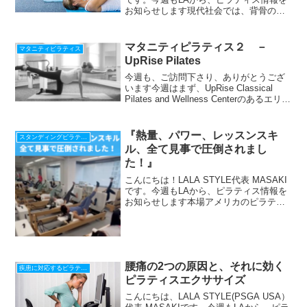
お知らせします現代社会では、背骨の不
快感を持つ人や脊柱の疾患に悩む人が増
えています。日本では、国民の5人に1
人、実に約2800万人が腰痛を持っている
マタニティピラティス２ －
マタニティピラティス
と言...
UpRise Pilates
今週も、ご訪問下さり、ありがとうござ
います今週はまず、UpRise Classical
Pilates and Wellness Centerのあるエリア
等について、紹介しますこの辺は、サン
タモニカのビーチまで車で５分とかから
ないエリアです...
『熱量、パワー、レッスンスキ
スタンディングピラティス
ル、全て見事で圧倒されまし
た！』
こんにちは！LALA STYLE代表 MASAKI
です。今週もLAから、ピラティス情報を
お知らせします本場アメリカのピラティ
ス情報をLINEで配信中！『腰痛と脊柱疾
患の為のワークショップ』動画プレゼン
ト！期間限定☆ 今すぐ登録して 動
画 と...
腰痛の2つの原因と、それに効く
疾患に対応するピラティス
ピラティスエクササイズ
こんにちは、LALA STYLE(PSGA USA）