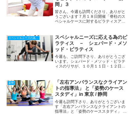
岡」３
皆さん、今週も訪問くださり、ありがと
うございます７月１８日開催「脊柱のス
ペシャルケースに対するピラティスアプ
ローチ in 福岡」さて、今回は、講師の
リサからメッセージがありますので、最
初に紹介させて頂きます＝＝＝＝＝＝＝
スペシャルニーズに応える為のピ
スペシャルニーズの為のピラティス
＝＝＝＝＝＝＝＝＝＝...
ラティス － シェパード・メソ
ッド・ピラティス
今週も、ご訪問下さり、ありがとうござ
います。シェパード・メソッド・ピラテ
ィスのリサが、１０月１１日・１２日、
メキシコのプエルト・バラータで、PMA
のContinuing Education Credits コース
を行いました。コースは、「ス...
「左右アンバランスなクライアン
姿勢
トの指導法」 と「姿勢のケース
スタディ」in 東京 / 静岡
今週も訪問下さり、ありがとうございま
す「左右アンバランスなクライアントの
指導法」と「姿勢のケーススタディ」 も
１１月１４、１５日（東京）と２１日
（静岡）のWSテーマの一部です。ピラテ
ィスエクササイズを行うと、一般的に、
インナーマッスルが鍛え...