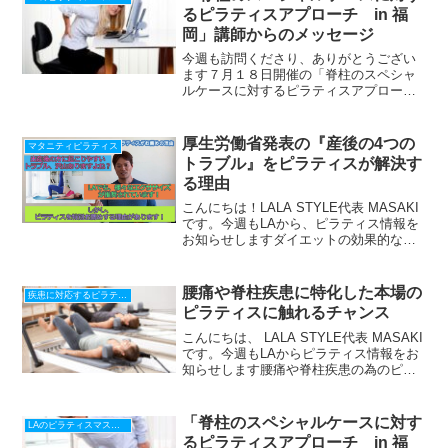
るピラティスアプローチ in 福
岡」講師からのメッセージ
今週も訪問くださり、ありがとうござい
ます７月１８日開催の「脊柱のスペシャ
ルケースに対するピラティスアプロー
チ in 福岡」まで、遂にあと３週間にな
りました。今回は、講師のリサからの、
メッセージビデオがありますこちらから
厚生労働省発表の『産後の4つの
マタニティピラティス
どうぞ＊字幕を以下のよ...
トラブル』をピラティスが解決す
る理由
こんにちは！LALA STYLE代表 MASAKI
です。今週もLAから、ピラティス情報を
お知らせしますダイエットの効果的なツ
ールとして、ピラティスのことを知った
人が多いと思います。出産直後の体型
を、短期間で、あっという間に妊娠以前
腰痛や脊柱疾患に特化した本場の
疾患に対応するピラティス
の体型に戻...
ピラティスに触れるチャンス
こんにちは、 LALA STYLE代表 MASAKI
です。今週もLAからピラティス情報をお
知らせします腰痛や脊柱疾患の為のピラ
ティス が、以下の日程で行われます 神
戸 12月11日 9:00-12:50 ＞＞ 福
岡 12月18...
「脊柱のスペシャルケースに対す
LAのピラティスマスターから貴方へ
るピラティスアプローチ in 福