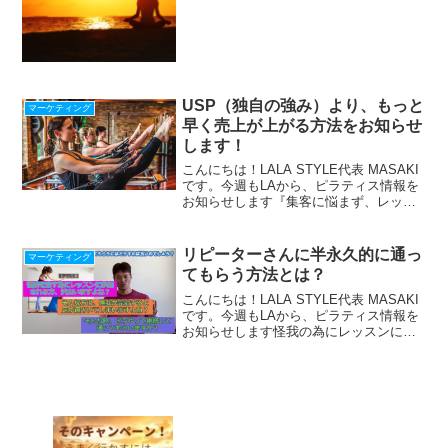
の作り方をLINE配信中！『収入を上げた
い人が落ちる４つの落とし穴』冊子プレ
ゼント中！ ＾＾＾＾＾＾＾＾＾＾＾
＾＾＾...
USP（独自の強み）より、もっと
マーケティング
早く売上が上がる方法をお知らせ
します！
こんにちは！LALA STYLE代表 MASAKI
です。今週もLAから、ピラティス情報を
お知らせします『集客に悩まず、レッス
ンに集中できる仕組み』の作り方、LINE
で配信中！期間限定！最新【Zoom使い
方・始め方22の動画マニュアル】プレ
リピーターさんに半永久的に通っ
マーケティング
ゼ...
てもらう方法とは？
こんにちは！LALA STYLE代表 MASAKI
です。今週もLAから、ピラティス情報を
お知らせします怪我の為にレッスンに参
加される方、沢山いますよね？そういう
方は、完治すると、スタジオから足が遠
のいてしまいますが、これって、普通の
ことです...