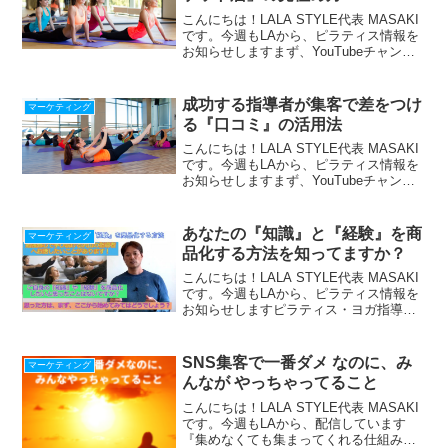
こんにちは！LALA STYLE代表 MASAKI
です。今週もLAから、ピラティス情報を
お知らせしますまず、YouTubeチャンネ
ルのお知らせです。ブログで書いていな
い話も、どんどんしていきます。良かっ
たら、チャンネル登録お願いします！ネ
成功する指導者が集客で差をつけ
マーケティング
ッ...
る『口コミ』の活用法
こんにちは！LALA STYLE代表 MASAKI
です。今週もLAから、ピラティス情報を
お知らせしますまず、YouTubeチャンネ
ルのお知らせです。ブログで書いていな
い話も、どんどんしていきます。良かっ
たら、チャンネル登録お願いします！ネ
あなたの『知識』と『経験』を商
マーケティング
ッ...
品化する方法を知ってますか？
こんにちは！LALA STYLE代表 MASAKI
です。今週もLAから、ピラティス情報を
お知らせしますピラティス・ヨガ指導者
の皆さんとても勉強熱心で、学び続けて
いる方がたくさんいらっしゃいます(^^♪
でも、資格貧乏という言葉も、一方で聞
SNS集客で一番ダメ なのに、み
マーケティング
いた...
んなが やっちゃってること
こんにちは！LALA STYLE代表 MASAKI
です。今週もLAから、配信しています
『集めなくても集まってくれる仕組み』