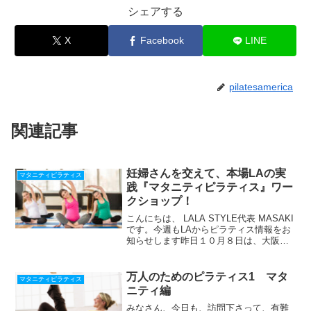
シェアする
X
Facebook
LINE
pilatesamerica
関連記事
妊婦さんを交えて、本場LAの実
マタニティピラティス
践『マタニティピラティス』ワー
クショップ！
こんにちは、 LALA STYLE代表 MASAKI
です。今週もLAからピラティス情報をお
知らせします昨日１０月８日は、大阪堺
市「TRUE Entertainment Studio」で、マ
タニティピラティス ワークショップを
開催しました。妊...
万人のためのピラティス1 マタ
マタニティピラティス
ニティ編
みなさん、今日も、訪問下さって、有難