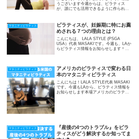
うございます今週からは、ピラティス
が、誰にでも活用できるように作られて
いるというお話ですロサンゼルスの有名
な新聞「LA TIMES」にピラティスが特集
されています。そこでは、ピラティスが
ピラティスが、妊娠期に特にお薦
マタニティピラティス
もともと作られた時...
めされる７つの理由とは？
こんにちは、 LALA STYLE (PSGA
USA）代表 MASAKIです。今週も、LAか
らピラティス情報をお知らせします＾＾
＾＾＾＾＾＾＾＾＾＾＾＾＾＾＾＾＾＾
＾＾膝痛の方でも楽しめる、「ジャンプ
ボード」のエクササイズレパートリーを
アメリカのピラティスで変わる日
増...
マタニティピラティス
本のマタニティピラティス
こんにちは！LALA STYLE代表 MASAKI
です。今週もLAから、ピラティス情報を
お知らせします本場アメリカのピラティ
ス情報をLINEで配信中！『腰痛と脊柱疾
患の為のワークショップ』動画プレゼン
ト！期間限定☆ 今すぐ登録して 動
画 と...
『産後の4つのトラブル』をピラ
マタニティピラティス
ティスがどう解決するか知ってま