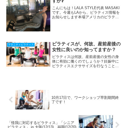
すか❓
こんにちは！LALA STYLE代表 MASAKI
です。今週もLAから、ピラティス情報を
お知らせします本場アメリカのピラティ
ス情報をLINEで配信中！『腰痛と脊柱疾
患の為のワークショップ』動画プレゼン
ト！期間限定☆ 今すぐ登録して 動
画 と...
ピラティスが、何故、産前産後の
マタニティピラティス
女性に良いのか知ってますか？
ピラティスは何故、産前産後の女性の身
体に有効に働くのでしょうか？妊娠中に
ピラティスエクササイズを行なうことが
良い理由突き出るおなか、薄くなる腹筋
に対して、正しい姿勢筋バランスの保持
に有効です。ピラティスの呼吸を促すこ
とで、肋骨間の痛みを和ら...
10月17日で、ワークショップ早割期間終
了です！
「怪我に対応するピラティス」「シニア
ピラティス」 in 大阪(12/13)、福岡(12/20)