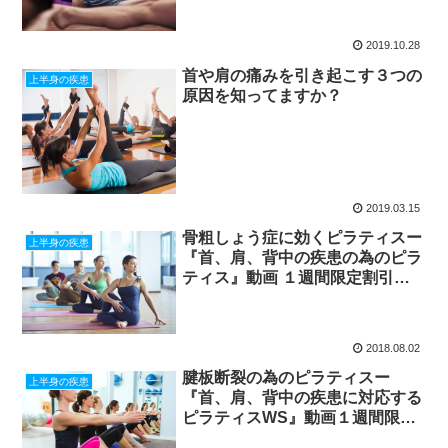
2019.10.28
首や肩の痛みを引き起こす３つの
上半身の疾患
原因を知ってますか？
2019.03.15
骨粗しょう症に効くピラティスー
上半身の疾患
『首、肩、背中の疾患の為のピラ
ティス』動画 １週間限定割引終
了
2018.08.02
腱板断裂の為のピラティスー
上半身の疾患
『首、肩、背中の疾患に対応する
ピラティスWS』動画１週間限定
割引