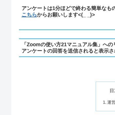
アンケートは1分ほどで終わる簡単なも
こちら
からお願いします<(_ _)>
「Zoomの使い方21マニュアル集」へ
アンケートの回答を送信されると表示さ
目
運