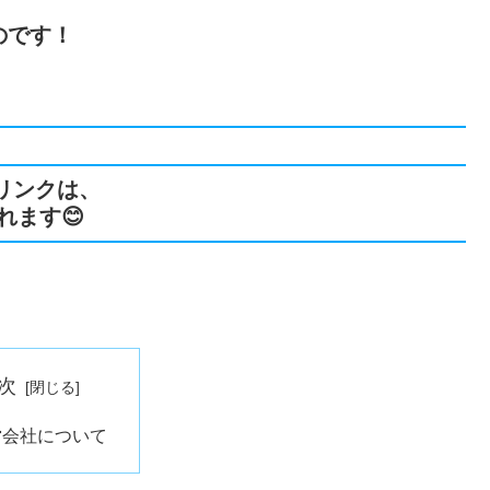
のです！
のリンクは、
れます😊
次
営会社について