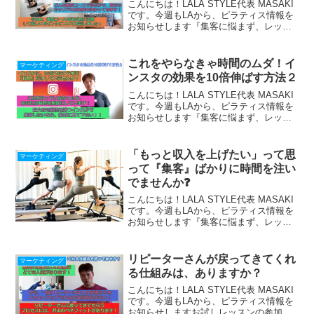
こんにちは！LALA STYLE代表 MASAKI
です。今週もLAから、ピラティス情報を
お知らせします『集客に悩まず、レッス
ンに集中できる仕組み』の作り方、LINE
で配信中！期間限定で 最新【Zoom使い
方・始め方22の動画マニュアル】プレ...
これをやらなきゃ時間のムダ！イ
マーケティング
ンスタの効果を10倍伸ばす方法２
こんにちは！LALA STYLE代表 MASAKI
です。今週もLAから、ピラティス情報を
お知らせします『集客に悩まず、レッス
ンに集中できる仕組み』の作り方、LINE
で配信中！期間限定！最新【Zoom使い
方・始め方22の動画マニュアル】プレ
「もっと収入を上げたい」って思
マーケティング
ゼ...
って『集客』ばかりに時間を注い
でませんか❓
こんにちは！LALA STYLE代表 MASAKI
です。今週もLAから、ピラティス情報を
お知らせします『集客に悩まず、レッス
ンに集中できる仕組み』の作り方、LINE
で配信中！期間限定！最新【Zoom使い方
28の動画マニュアル】贈呈⇩⇩ ピ...
リピーターさんが戻ってきてくれ
マーケティング
る仕組みは、ありますか？
こんにちは！LALA STYLE代表 MASAKI
です。今週もLAから、ピラティス情報を
お知らせしますお試しレッスンの参加者