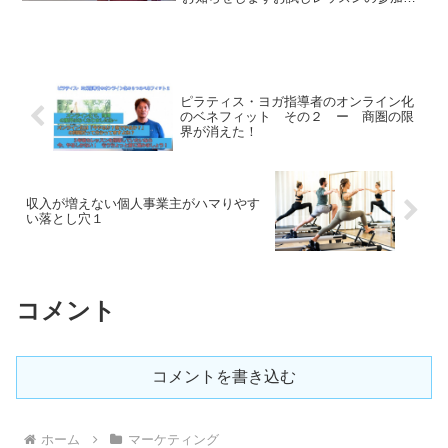
がリピーターになって下さるように、頑
張ってレッスンをされている方が沢山い
ます。ですが、リピーターになった方の
フォロー...
ピラティス・ヨガ指導者のオンライン化
のベネフィット その２ ー 商圏の限
界が消えた！
収入が増えない個人事業主がハマりやす
い落とし穴１
コメント
コメントを書き込む
ホーム
マーケティング