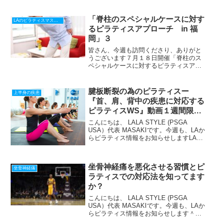
ローチ in 福岡」早割り料金でお申込み
頂ける期間は、６月１２日で終了です。
今、ご検討中の皆様、更にお問い合わせ
「脊柱のスペシャルケースに対す
LAのピラティスマスターから貴方へ
頂いたご質問を紹介し...
るピラティスアプローチ in 福
岡」３
皆さん、今週も訪問くださり、ありがと
うございます７月１８日開催「脊柱のス
ペシャルケースに対するピラティスアプ
ローチ in 福岡」さて、今回は、講師の
リサからメッセージがありますので、最
初に紹介させて頂きます＝＝＝＝＝＝＝
腱板断裂の為のピラティスー
上半身の疾患
＝＝＝＝＝＝＝＝＝＝...
『首、肩、背中の疾患に対応する
ピラティスWS』動画１週間限定
割引
こんにちは、 LALA STYLE (PSGA
USA）代表 MASAKIです。今週も、LAか
らピラティス情報をお知らせしますLAの
ピラティススタジオでも、肩の痛みを訴
えるクライアントさんがたくさんいま
す。日本では、肩が痛いと『四十肩、五
坐骨神経痛を悪化させる習慣とピ
十...
坐骨神経痛
ラティスでの対応法を知ってます
か？
こんにちは、 LALA STYLE (PSGA
USA）代表 MASAKIです。今週も、LAか
らピラティス情報をお知らせします＾＾