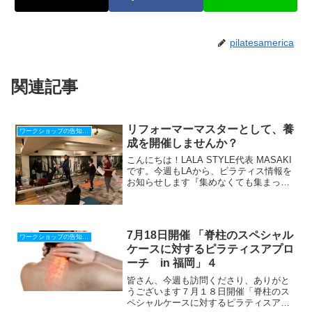
pilatesamerica
関連記事
リフォーマーマスターとして、養
ワークショップの告知、感想
成を開催しませんか？
こんにちは！LALA STYLE代表 MASAKI
です。今週もLAから、ピラティス情報を
お知らせします『集めなくても集まって
くれる仕組み』の作り方、LINEで配信
中！期間限定！最新【Zoom使い方28の動
画マニュアル】贈呈⇩⇩ 登録後、ズー...
7月18日開催 「脊柱のスペシャル
ワークショップの告知、感想
ケースに対するピラティスアプロ
ーチ in 福岡」４
皆さん、今週も訪問くださり、ありがと
うございます７月１８日開催「脊柱のス
ペシャルケースに対するピラティスアプ