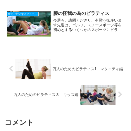
＾＾＾＾＾＾＾＾＾＾＾＾＾＾＾＾＾＾
＾＾＾今週は、6/24に福岡で行われる
「坐骨神経痛の為のピラティス」ワー
膝の怪我の為のピラティス
疾患に対応するピラティス
ク...
今週も、訪問くださり、有難う御座いま
す先週は、ゴルフ、スノースポーツ等を
初めとするいくつかのスポーツにピラテ
ィスがどのように活用されるのかをお話
ししました。今週は、スポーツの怪我で
もっとも数の多い「膝」の問題にピラテ
ィスがどのように活用でき...
万人のためのピラティス1 マタニティ編
万人のためのピラティス３ キッズ編
コメント