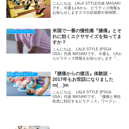
こんにちは、LALA STYLE代表 MASAKI
です。今週もLAから、ピラティス情報を
お知らせしますスマホ症候群や長時間の
デスクワークにより、少しづつ悪化する
後弯症４０代、５０代過ぎになると、今
度は加齢の影響も出てきてしまいます。
米国で一番の慢性痛『膝痛』とそ
長い生活...
アスリートピラティス
れに効くエクササイズを知ってま
すか？
こんにちは、 LALA STYLE (PSGA
USA）代表 MASAKIです。今週も、LAか
らピラティス情報をお知らせします『集
客に悩まず、レッスンに集中できる仕組
み』の作り方、LINEで配信中！期間限
定！最新【Zoom使い方・始め方22...
『腰痛からの復活』体験談・
疾患に対応するピラティス
2017年もお世話になりました
m(__)m
こんにちは、 LALA STYLE (PSGA
USA）代表 MASAKIです。『腰痛と脊柱
疾患に対応するピラティス』ワークショ
ップ動画が今だけ無料東京銀座で行われ
た、約47000円のワークショップ。無料の
うちに、こちらからどうぞ＾＾＾＾＾...