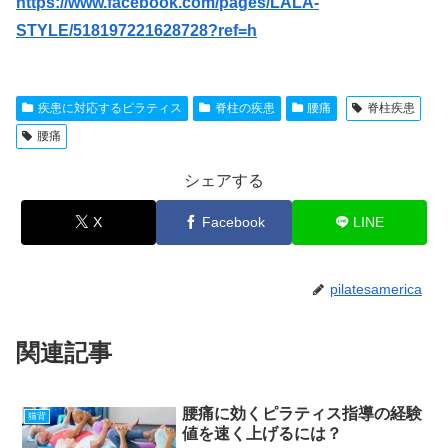
https://www.facebook.com/pages/LALA-
STYLE/518197221628728?ref=h
疾患に対応するピラティス
脊柱の疾患
腰痛
脊柱疾患
腰痛
シェアする
X
Facebook
LINE
pilatesamerica
関連記事
腰痛に効くピラティス指導の経験
猫背
値を速く上げるには？