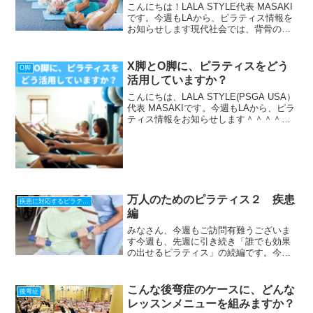
こんにちは！LALA STYLE代表 MASAKI
です。今週もLAから、ピラティス情報を
お知らせします現代社会では、背骨の不
快感を持つ人や脊柱の疾患に悩む人が増
えています。日本では、国民の5人に1
人、実に約2800万人が腰痛を持っている
X脚とO脚に、ピラティスをどう
O脚
と言...
活用していますか？
こんにちは、LALA STYLE(PSGA USA）
代表 MASAKIです。今週もLAから、ピラ
ティス情報をお知らせします＾＾＾＾＾
＾＾＾＾＾＾＾＾＾＾＾＾＾＾＾＾＾＾
ピラティス・ヨガ指導者、トレーナー、
治療家、セラピスト等の個人ビジネス
で...
万人のためのピラティス２ 疾患
疾患に対応するピラティス
編
みなさん、今週もご訪問有難うございま
す今週も、先週に引き続き「誰でも効果
の出せるピラティス」の続編です。今週
のテーマは、「障害をもつ方」対象のピ
ラティスについて障害があったり、病気
をされている方にぴったりの運動を見つ
こんな後弯症のケースに、どんな
後弯症
けるのは、本当に難しいも...
レッスンメニューを組みますか？