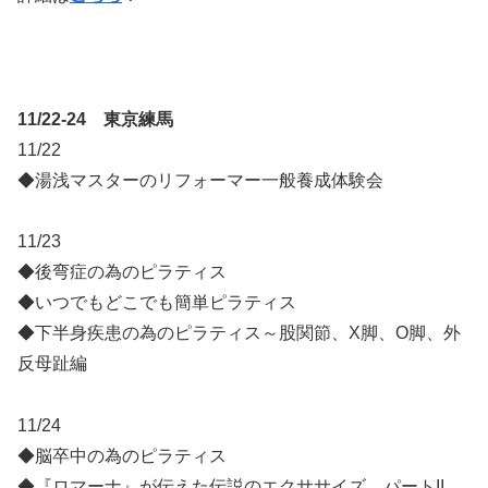
11/22-24 東京練馬
11/22
◆湯浅マスターのリフォーマー一般養成体験会
11/23
◆後弯症の為のピラティス
◆いつでもどこでも簡単ピラティス
◆下半身疾患の為のピラティス～股関節、X脚、O脚、外
反母趾編
11/24
◆脳卒中の為のピラティス
◆『ロマーナ』が伝えた伝説のエクササイズ パートII