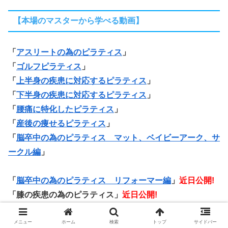
【本場のマスターから学べる動画】
「
アスリートの為のピラティス
」
「
ゴルフピラティス
」
「
上半身の疾患に対応するピラティス
」
「
下半身の疾患に対応するピラティス
」
「
腰痛に特化したピラティス
」
「
産後の痩せるピラティス
」
「
脳卒中の為のピラティス マット、ベイビーアーク、サ
ークル編
」
「
脳卒中の為のピラティス リフォーマー編
」
近日公開!
「膝の疾患の為のピラティス」
近日公開!
「更年期の為のピラティス」
近日公開!
「心疾患の為のピラティス」
近日公開!
メニュー
ホーム
検索
トップ
サイドバー