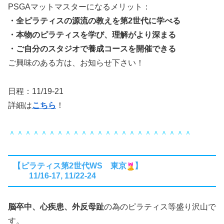
PSGAマットマスターになるメリット：
・全ピラティスの源流の教えを第2世代に学べる
・本物のピラティスを学び、理解がより深まる
・ご自分のスタジオで養成コースを開催できる
ご興味のある方は、お知らせ下さい！
日程：11/19-21
詳細は
こちら
！
＾＾＾＾＾＾＾＾＾＾＾＾＾＾＾＾＾＾＾＾＾＾＾
【ピラティス第2世代WS 東京
】
11/16-17, 11/22-24
脳卒中、心疾患、外反母趾
の為のピラティス等盛り沢山で
す。