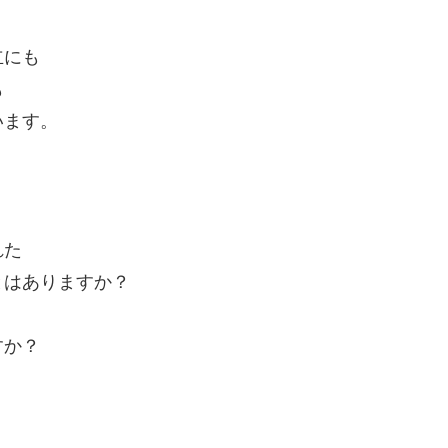
立にも
も
います。
れた
とはありますか？
すか？
、