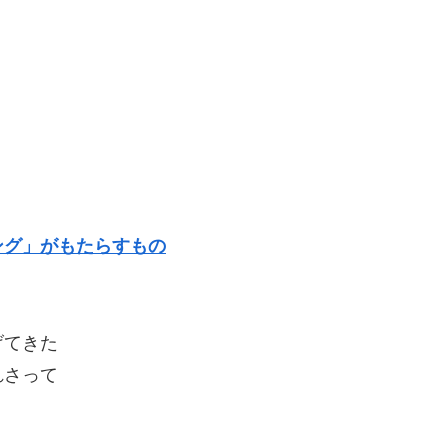
ング」がもたらすもの
げてきた
れさって